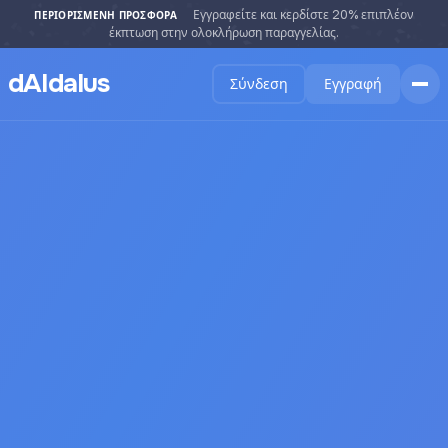
Εγγραφείτε και κερδίστε 20% επιπλέον
ΠΕΡΙΟΡΙΣΜΈΝΗ ΠΡΟΣΦΟΡΆ
έκπτωση στην ολοκλήρωση παραγγελίας.
dAIdalus
Σύνδεση
Εγγραφή
Αρχική
Χαρακτηριστικά
Πώς Λειτουργεί
Μαρτυρίες
Τιμές
Συχνές Ερωτήσεις
Γλώσσες
🇺🇸 English
🇬🇷 Ελληνικά