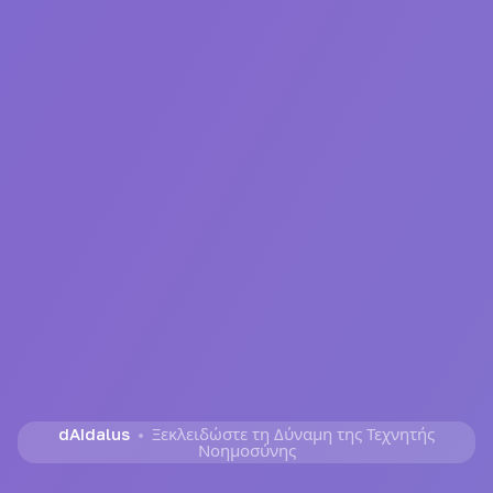
dAIdalus
Ξεκλειδώστε τη Δύναμη της Τεχνητής
Νοημοσύνης