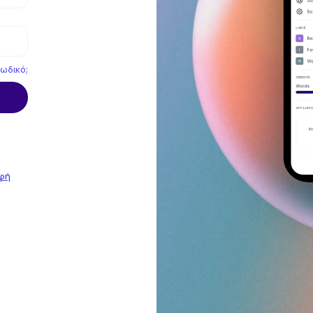
ωδικό;
φή